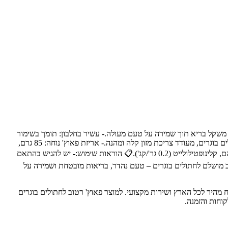
ל משקל בריא תוך שמירה על טעם מעולה.- עשיר בחלבון: תומך בשימור
מסת השריר במהלך דיאטה.- תמיכה בתחושת שובע: שילוב סיבים תזונתיים מיוחדים המקדמים תחושת שובע.- מרקם רך וטעים: מתאים במיוחד לחתולים בוגרים, מעודד צריכת מזון קלה ומהנה.- אריזת פאוץ' נוחה: 85 גרם,
לשמירה על טריות ונוחות בהאכלה.📝 רכיבים עיקריים:בשר ומוצרי בשר, דגנים, תוצרים ממוצא צמחי, תמציות חלבון מן הצומח, מינרלים, סוכרים למיניהם, קלינופטילולייט (0.2 גר'/קג').📋 הוראות שימוש:- יש להגיש בהתאם
טוב מושלם לחתולים בוגרים – טעם נהדר, בריאות מובטחת ושמירה על
ותיים לבעלי חיים, עם משלוח מהיר לכל הארץ ושירות מקצועי. למוצר פאוץ' רטוב לחתולים בוגרים