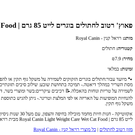
פאוץ' רטוב לחתולים בוגרים לייט 85 גרם | Royal Canin Light Weight Care Wet Cat Food
מותג:
רויאל קנין - Royal Canin
קטגוריה:
חתולים
מחיר:
₪7.9
זמינות:
במלאי
🐾 מיועד עבור:חתולים בוגרים הזקוקים לשמירה על משקל גוף תקין או לה
להנחיות המופיעות על האריזה או לפי המלצת וטרינר.- ניתן להגיש כתוספת 
משקל גוף תקין.
אקזוטיקה - חנות
לייט 85 גרם | Royal Canin Light Weight Care Wet Cat Food מבית רויאל קנין - Royal Canin - כנסו לעמוד המוצר המלא לפרטים נוספים, ביקורות לקוחות והזמנה.
מזון רטוב לחתולים
|
כל מוצרי רויאל קנין - Royal Canin