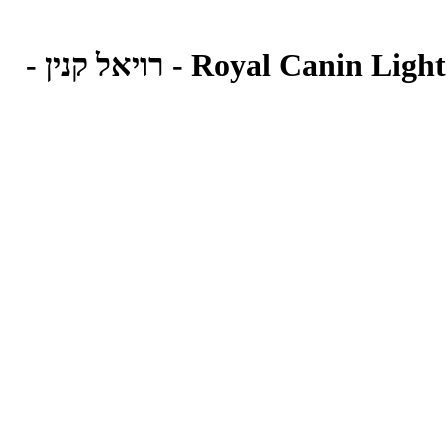
פאוץ' רטוב לחתולים בוגרים לייט 85 גרם | Royal Canin Light Weight Care Wet Cat Food - רויאל קנין -