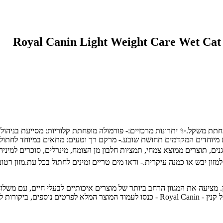
פחתת משקל.✨ יתרונות מרכזיים:- פורמולה מופחתת קלוריות: מסייעת בניהו
למזון יבש או כמנה עיקרית.- ודאו מים טריים זמינים לחתול בכל עת.מזון ר
 חיות מחמד מובילה בחיפה והצפון, עם מעל 30 שנות ניסיון. מציעה את המגוון הרחב ביותר של מוצרים איכ