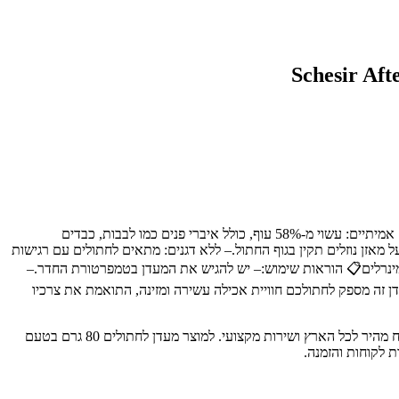
🐾 מיועד עבור:חתולים בוגרים.✨ יתרונות מרכזיים:– תזונה מלאה ומאוזנת: מכיל את כל החלבונים, הוויטמינים והמינרלים הנדרשים לחתול בוגר.– נתחים אמיתיים: עשוי מ-58% עוף, כולל איברי פנים כמו לבבות, כבדים
 מאזן נוזלים תקין בגוף החתול.– ללא דגנים: מתאים לחתולים עם רגישות
5)– ציר עוף 31%– ביצת שליו 6%– שמן חמניות מזוקק– עמילן טפיוקה– מינרלים📋 הוראות שימוש:– יש להגיש את המעדן בטמפרטורת החדר.–
ר במידת הצורך.מעדן זה מספק לחתולכם חוויית אכילה עשירה ומזינה, התואמת את צרכיו
אקזוטיקה - חנות חיות מחמד מובילה בחיפה והצפון, עם מעל 30 שנות ניסיון. מציעה את המגוון הרחב ביותר של מוצרים איכותיים לבעלי חיים, עם משלוח מהיר לכל הארץ ושירות מקצועי. למוצר מעדן לחתולים 80 גרם בטעם