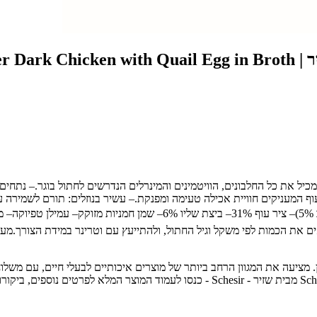
וף המעניקים חוויית אכילה טעימה ומפנקת.– עשיר בנוזלים: תורם לשמירה על
לדגנים.📝 רכיבים עיקריים:– עוף 58% (מתוכו: קורקבנים 5%, כבד 5%, לב %
רר ולהשתמש תוך 48 שעות.– מומלץ להתאים את הכמות לפי משקל וגיל החתול, ולהתייעץ עם וטרינ