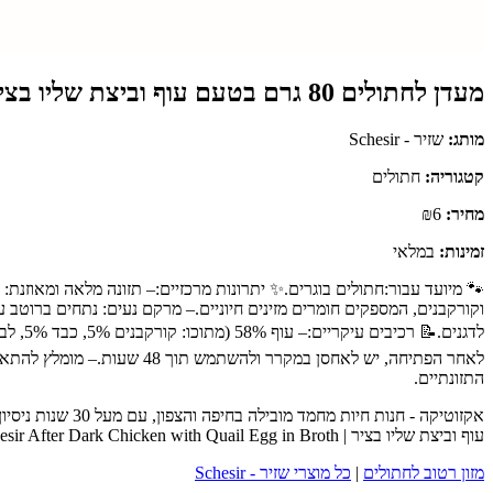
מעדן לחתולים 80 גרם בטעם עוף וביצת שליו בציר | Schesir After Dark Chicken with Quail Egg in Broth
מותג:
שזיר - Schesir
קטגוריה:
חתולים
מחיר:
₪6
זמינות:
במלאי
וקורקבנים, המספקים חומרים מזינים חיוניים.– מרקם נעים: נתחים ברוטב ע
לאחר הפתיחה, יש לאחסן במק
התזונתיים.
עוף וביצת שליו בציר | Schesir After Dark Chicken with Quail Egg in Broth מבית שזיר - Schesir - כנסו לעמוד המוצר המלא לפרטים נוספים, ביקורות לקוחות והזמנה.
מזון רטוב לחתולים
|
כל מוצרי שזיר - Schesir