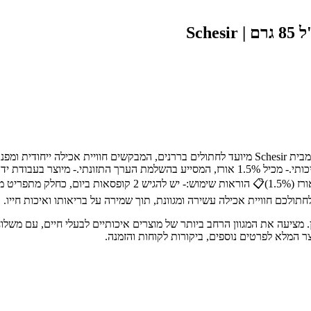
Sch
משמרים וצבעי מאכל.- מכיל 51% טונה ו-6% חסילונים, המספקים חלבון איכותי.- מכיל 1.5% אורז, 
ולכם חוויית אכילה עשירה ומגוונת, תוך שמירה על בריאותו ואיכות חייו.
ת חיות מחמד מובילה בחיפה והצפון, עם מעל 30 שנות ניסיון. מציעה את המגוון הרחב ביותר של מוצרים א