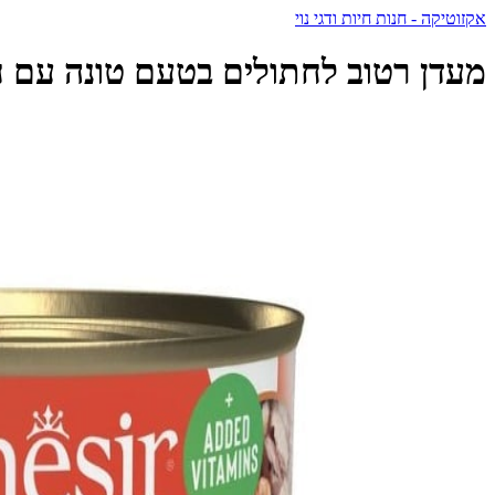
אקזוטיקה - חנות חיות ודגי נוי
מעדן רטוב לחתולים בטעם טונה עם חסילונים בג'ל 85 גרם | sir