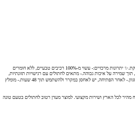
🐾 מיועד עבור:מעדן רטוב לחתולים בטעם טונה עם חסילונים בג'ל 85 גרם מבית Schesir מיועד לחתולים בררנים, המבקשים חוויית אכילה ייחודית ומפנקת.✨ יתרונות מרכזיים:- עשוי מ-100% רכיבים טבעיים, ללא חומרים
המסייע בהשלמת הערך התזונתי.- מיוצר בעבודת יד, תוך שמירה על איכות גבוהה.- מתאים לחתולים עם רגישויות תזונתיות,
כיוון שהוא נקי מגלוטן.📝 רכיבים עיקריים:- טונה (51%)- חסילונים (6%)- אורז (1.5%)📋 הוראות שימוש:- יש להגיש 2 קופסאות ביום, כחלק מתפריט מגוון.- לאחר הפתיחה, יש לאחסן במקרר ולהשתמש תוך 48 שעות.- מומלץ
יכותיים לבעלי חיים, עם משלוח מהיר לכל הארץ ושירות מקצועי. למוצר מעדן רטוב לחתולים בטעם טונה