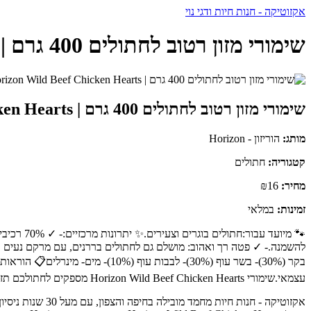
אקזוטיקה - חנות חיות ודגי נוי
שימורי מזון רטוב לחתולים 400 גרם | Horizon Wild Beef Chicken Hearts - הוריזון - Horizon
שימורי מזון רטוב לחתולים 400 גרם | Horizon Wild Beef Chicken Hearts
מותג:
הוריזון - Horizon
קטגוריה:
חתולים
מחיר:
₪16
זמינות:
במלאי
🐾 מיועד
להשמנה.- ✓ פטה רך ואהוב: מושלם גם לחתולים בררנים, עם מרקם נעים וטע
עצמאי.שימורי Horizon Wild Beef Chicken Hearts מספקים לחתולכם תזונה מלאה ומאוזנת, עם טעמים עשירים ומרקם רך, המתאימים לכל שלבי החיים.