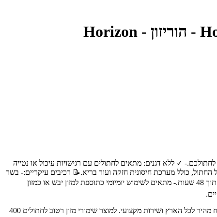
עוף, המספקים מקור חלבון עשיר לחתולכם.- ✓ ללא דגנים: מתאים לחתולים עם רגישויות עיכול או נטייה
החתול, כולל מערכת חיסונית חזקה ועור בריא.📝 רכיבים עיקריים:- בשר
בקר (30%)- בשר עוף (30%)- לבבות עוף (10%)- מים- מינרלים📋 הוראות שימוש:- להגיש בטמפרטורת החדר.- לאחר הפתיחה, לשמור במקרר ולצרוך תוך 48 שעות.- מתאים לשימוש יומיומי כתוספת למזון יבש או כמזון
אקזוטיקה - חנות חיות מחמד מובילה בחיפה והצפון, עם מעל 30 שנות ניסיון. מציעה את המגוון הרחב ביותר של מוצרים איכותיים לבעלי חיים, עם משלוח מהיר לכל הארץ ושירות מקצועי. למוצר שימורי מזון רטוב לחתולים 400