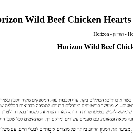
 עבור:חתולים בוגרים וצעירים.✨ יתרונות מרכזיים:- ✓ 70% רכיבי בשר איכותיים: הכוללים בקר, עוף ולבבות 
ים.- ✓ מועשר בוויטמינים ומינרלים חיוניים: לתמיכה בבריאות הכללית של 