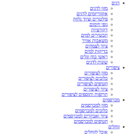
דגים
מזון לדגים
אקווריומים לדגים
פילטרים וציוד נלווה
גופי חימום
דקורציות
תכשירים למים
משאבות אוויר
ציוד לצמחים
בדיקות למים
ראשי כוח וגלים
שונות לדגים
ציפורים
מזון לציפורים
כלובים לציפורים
חטיפים לציפורים
ציוד לציפורים
תרופות ותוספים לציפורים
מכרסמים
מזון למכרסמים
כלובים למכרסמים
ציוד ואביזרים למכרסמים
חטיפים למכרסמים
זוחלים
אוכל לזוחלים