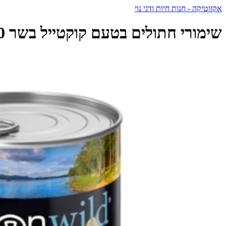
אקזוטיקה - חנות חיות ודגי נוי
שימורי חתולים בטעם קוקטייל בשר 400 גרם | Horizon Wild - הוריזון - Horizon