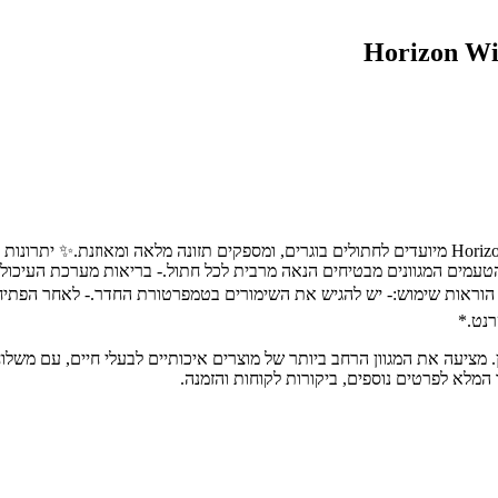
🐾 מיועד עבור:שימורי חתולים בטעם קוקטייל בשר 400 גרם מבית Horizon Wild מיועדים לחתולים בוגרים, ומספ
טעמים המגוונים מבטיחים הנאה מרבית לכל חתול.- בריאות מערכת העיכול:
רנט.*
ת חיות מחמד מובילה בחיפה והצפון, עם מעל 30 שנות ניסיון. מציעה את המגוון הרחב ביותר של מוצרים אי