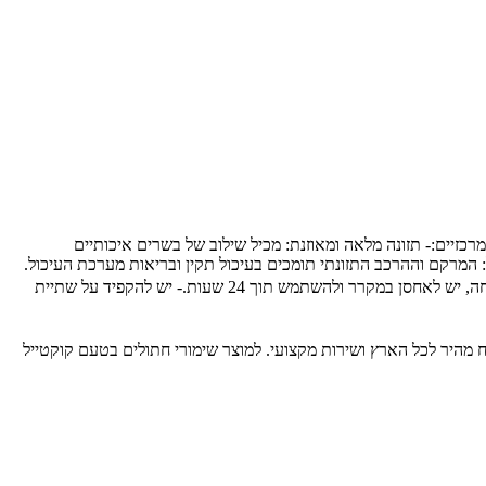
קים תזונה מלאה ומאוזנת.✨ יתרונות מרכזיים:- תזונה מלאה ומאוזנת: מכיל שילוב של בשרים איכותיים
 המרקם וההרכב התזונתי תומכים בעיכול תקין ובריאות מערכת העיכול.
📝 רכיבים עיקריים:- בשר ומוצרי בשר (26% בקר, 4% עופות)- מינרלים📋 הוראות שימוש:- יש להגיש את השימורים בטמפרטורת החדר.- לאחר הפתיחה, יש לאחסן במקרר ולהשתמש תוך 24 שעות.- יש להקפיד על שתיית
כותיים לבעלי חיים, עם משלוח מהיר לכל הארץ ושירות מקצועי. למוצר שימורי חתולים בטעם קוקטייל