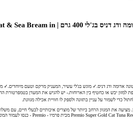
שימורי פרמיו סופר גולד לחתולים בטעם טונה
 מיועד עבור:מעדן לחתולים בוגרים.✨ יתרונות מרכזיים:✓ עשוי מ-52% טונה אדומה ודג דניס.✓ מוגש בג'לי עשיר,
יש להגיש כתוספת למזון יבש או כחטיף בין הארוחות.- יש להגיש את המעדן בטמפרט
ת חיות מחמד מובילה בחיפה והצפון, עם מעל 30 שנות ניסיון. מציעה את המגוון הרחב ביותר של מוצרים אי