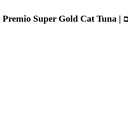
שימורי פרמיו סופר גולד לחתולים בטעם טונה אדומה ודג דניס בג'לי 400 גרם | Premio Super Gold Cat Tuna