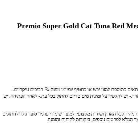
 אדומה ודג דניס בג'לי 400 גרם | Premio Super Gold Cat Tuna Red Meat & Sea Bream in
 המעניק מרקם וטעם מיוחדים.✓ מתאים כתוספת למזון יבש או כחטיף יומיומי מפנק.📝 רכיבים עיקריים:-
ורת החדר.- יש להקפיד על זמינות מים טריים לחתול בכל עת.- לאחר הפתיחה, יש
כותיים לבעלי חיים, עם משלוח מהיר לכל הארץ ושירות מקצועי. למוצר שימורי פרמיו סופר גולד לחתולים