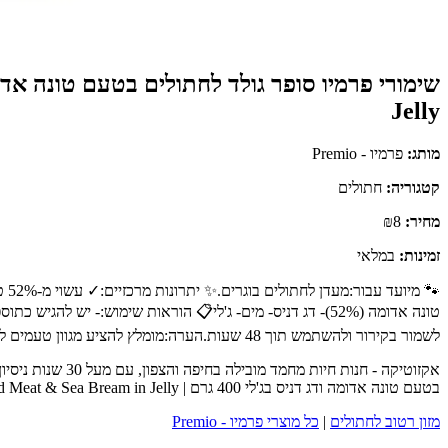
Jelly
מותג:
פרמיו - Premio
קטגוריה:
חתולים
מחיר:
₪8
זמינות:
במלאי
🐾
טונה אדומה (52%)- דג דניס- מים- ג'לי📋 הוראות שימוש:- 
לשמור בקירור ולהשתמש תוך 48 שעות.הערה:מומלץ להציע מגוון טעמים לחתול כדי לשמור על עניין בתזונה ולספק לו חוויית אכילה מגוונת.
אקזוטיקה - חנו
בטעם טונה אדומה ודג דניס בג'לי 400 גרם | Premio Super Gold Cat Tuna Red Meat & Sea Bream in Jelly מבית פרמיו - Premio - כנסו לעמוד המוצר המלא לפרטים נוספים, ביקורות לקוחות והזמנה.
מזון רטוב לחתולים
|
כל מוצרי פרמיו - Premio