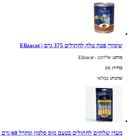
שימורי פטה טלה לחתולים 375 גרם | Elizacat
מותג:
אליזקט - Elizacat
מחיר:
₪6
זמינות:
במלאי
מעדן שלוקים לחתולים בטעם מוס סלמון ומקרל 60 גרם | ELIZACAT