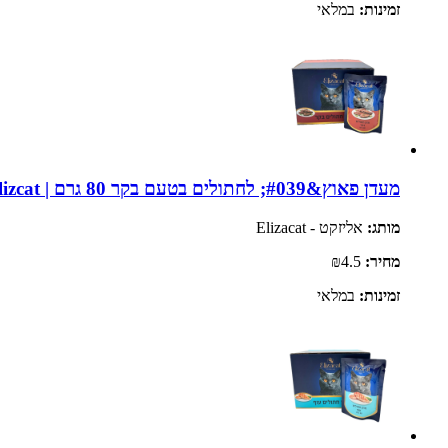
זמינות:
במלאי
מעדן פאוץ&#039; לחתולים בטעם בקר 80 גרם | Elizcat
מותג:
אליזקט - Elizacat
מחיר:
₪4.5
זמינות:
במלאי