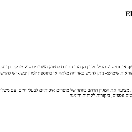
 הוראות שימוש:- ניתן להגיש כארוחה מלאה או כתוספת למזון יבש.- יש להגי
ת חיות מחמד מובילה בחיפה והצפון, עם מעל 30 שנות ניסיון. מציעה את המגוון הרחב ביותר של מוצרים א