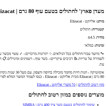
מעדן פאוץ' לחתולים בטעם עוף 80 גרם | Elizacat
מותג:
אליזקט - Elizacat
קטגוריה:
חתולים
מחיר:
₪4.5
זמינות:
במלאי
לשמירה על טריות.📝 רכיבים עיקריים:- בשר עוף.- ויטמינים ומינרלים.📋
עת.
אקזוטיקה - חנו
80 גרם | Elizacat מבית אליזקט - Elizacat - כנסו לעמוד המוצר המלא לפרטים נוספים, ביקורות לקוחות והזמנה.
מזון רטוב לחתולים
|
כל מוצרי אליזקט - Elizacat
מוצרים נוספים במזון רטוב לחתולים
שימור לחתולים בטעם בשר ציד 400 גרם | SIMBA