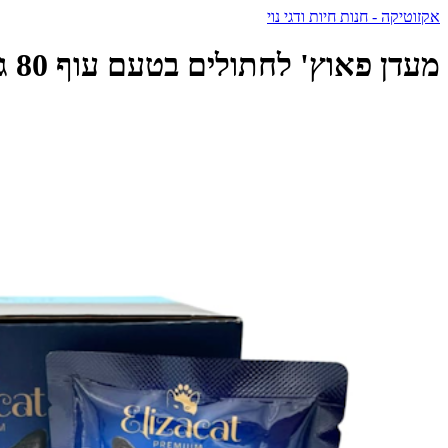
אקזוטיקה - חנות חיות ודגי נוי
מעדן פאוץ' לחתולים בטעם עוף 80 גרם | Elizacat - אליזקט - Elizacat