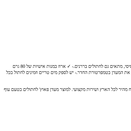
🐾 מיועד עבור:חתולים בכל הגילאים.✨ יתרונות מרכזיים:- ✓ עשוי מבשר עוף איכותי.- ✓ מכיל חלבון מן החי התורם לחיזוק השרירים.- ✓ מרקם רך ועסיסי, מתאים גם לחתולים בררנים.- ✓ ארוז במנות אישיות של 80 גרם
ש את המעדן בטמפרטורת החדר.- יש לספק מים טריים וזמינים לחתול בכל
יכותיים לבעלי חיים, עם משלוח מהיר לכל הארץ ושירות מקצועי. למוצר מעדן פאוץ' לחתולים בטעם עוף