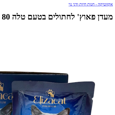
אקזוטיקה - חנות חיות ודגי נוי
מעדן פאוץ' לחתולים בטעם טלה 80 גרם | Elizacat - אליזקט - Elizacat